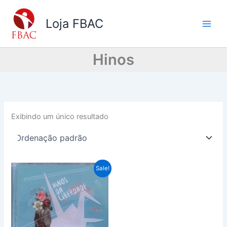
Ir
para
Loja FBAC
o
conteúdo
Hinos
Exibindo um único resultado
O
O
Sale!
preço
preço
original
atual
era:
é:
R$ 15,00.
R$ 5,00.