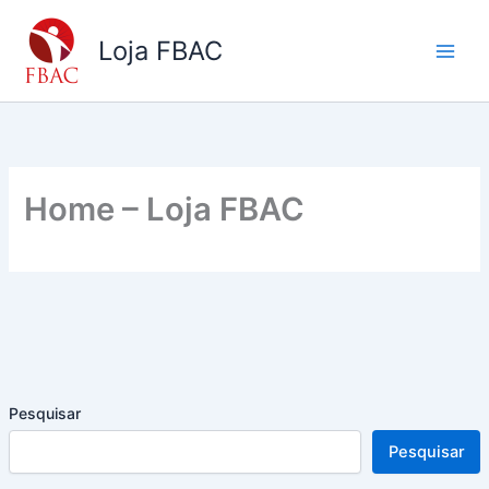
Ir
para
Loja FBAC
o
conteúdo
Home – Loja FBAC
Pesquisar
Pesquisar