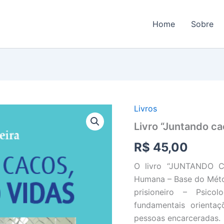
Home
Sobre
Livros
Livro
"Juntando
Livro “Juntando ca
cacos,
resgatando
R$
45,00
vidas"
quantidade
O livro “JUNTANDO C
Humana – Base do Méto
prisioneiro – Psic
fundamentais orienta
pessoas encarceradas.