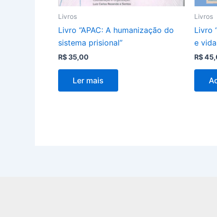
Livros
Livros
Livro “APAC: A humanização do
Livro
sistema prisional”
e vid
R$
35,00
R$
45,
Ler mais
Ad