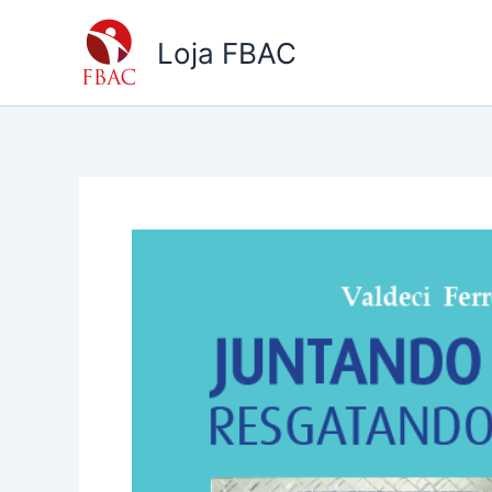
Ir
para
Loja FBAC
o
conteúdo