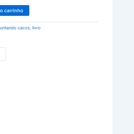
ao carrinho
juntando cacos
,
livro